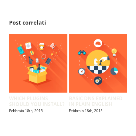
Post correlati
WHICH PLUGINS
BASIC DNS EXPLAINED
HO
SHOULD YOU INSTALL?
IN PLAIN ENGLISH
AV
Febbraio 18th, 2015
Febbraio 18th, 2015
Febb
EST