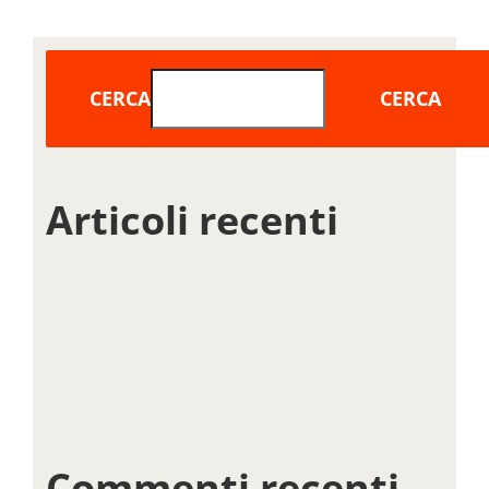
CERCA
CERCA
Articoli recenti
Ciao mondo!
INTEGRATING A SHOPPING CART
WHICH HOSTING IS BEST FOR WORDPRESS MULTISITE?
WHICH PLUGINS SHOULD YOU INSTALL?
BASIC DNS EXPLAINED IN PLAIN ENGLISH
Commenti recenti