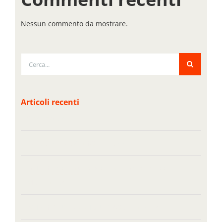
Nessun commento da mostrare.
Cerca
per:
Articoli recenti
Ciao mondo!
INTEGRATING A SHOPPING CART
WHICH HOSTING IS BEST FOR WORDPRESS
MULTISITE?
WHICH PLUGINS SHOULD YOU INSTALL?