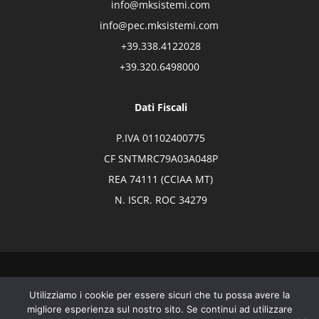
info@mksistemi.com
info@pec.mksistemi.com
+39.338.4122028
+39.320.6498000
Dati Fiscali
P.IVA 01102400775
CF SNTMRC79A03A048P
REA 74111 (CCIAA MT)
N. ISCR. ROC 34279
© MK SISTEMI 2026 - P.IVA IT01102400775 | By
The Digital Box
Utilizziamo i cookie per essere sicuri che tu possa avere la
Spa
|
Privacy/Policy
|
Cookie Policy
migliore esperienza sul nostro sito. Se continui ad utilizzare