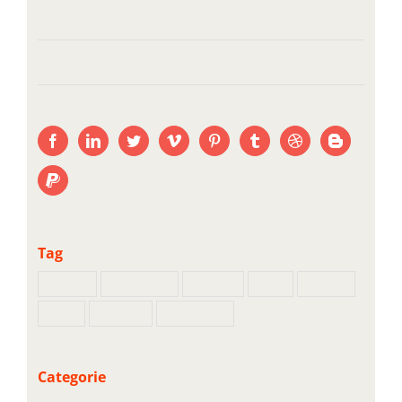
BASIC DNS EXPLAINED IN PLAIN ENGLISH
HOW TO INSTALL A NEW AVADA UPDATE
Tag
Backup
Commerce
Domain
Host
Plugins
Shop
Support
WordPress
Categorie