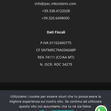
info@pec.mksistemi.com
+39.338.4122028
+39.320.6498000
Dati Fiscali
P.IVA 01102400775
CF SNTMRC79A03A048P
REA 74111 (CCIAA MT)
N. ISCR. ROC 34279
© MK SISTEMI 2026 - P.IVA IT01102400775 | By
The Digital Box
Utilizziamo i cookie per essere sicuri che tu possa avere la
Spa
|
Privacy/Policy
|
Cookie Policy
migliore esperienza sul nostro sito. Se continui ad utilizzare
questo sito noi assumiamo che tu ne sia felice.