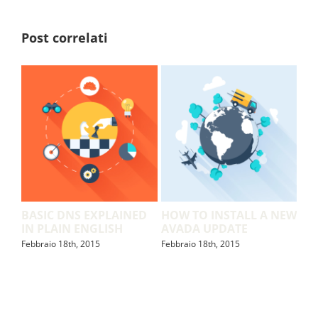
Post correlati
BASIC DNS EXPLAINED
HOW TO INSTALL A NEW
HO
IN PLAIN ENGLISH
AVADA UPDATE
AN
Febbraio 18th, 2015
Febbraio 18th, 2015
Febb
EST