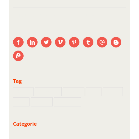
HOW TO INSTALL A NEW AVADA UPDATE
Tag
Backup
Commerce
Domain
Host
Plugins
Shop
Support
WordPress
Categorie
Domains