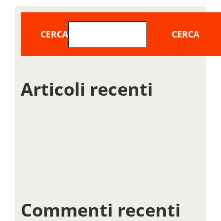
CERCA
CERCA
Articoli recenti
Ciao mondo!
INTEGRATING A SHOPPING CART
WHICH HOSTING IS BEST FOR WORDPRESS MULTISITE?
WHICH PLUGINS SHOULD YOU INSTALL?
BASIC DNS EXPLAINED IN PLAIN ENGLISH
Commenti recenti