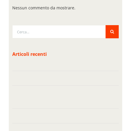
Nessun commento da mostrare.
Cerca
per:
Articoli recenti
Ciao mondo!
INTEGRATING A SHOPPING CART
WHICH HOSTING IS BEST FOR WORDPRESS
MULTISITE?
WHICH PLUGINS SHOULD YOU INSTALL?
BASIC DNS EXPLAINED IN PLAIN ENGLISH